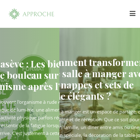
Skip
to
content
Comment transformer
 Les bienfaits
Minérasève :
une salle à manger avec
leau sur
sève de bou
des nappes et sets de
 après l’hiver
l’organisme
table élégants ?
rganisme à rude épreuve.
L'hiver met souvent l'o
ère, une alimentation plus
Entre le manque de lumi
La salle à manger est un espace de partage, de
sique parfois réduite, il n'est
riche et une activité phy
convivialité et de réception. Que ce soit pour un
la fatigue lorsque le
pas rare de ressentir de 
repas en famille, un dîner entre amis ou une
justement à cette période
printemps arrive. C'est 
occasion spéciale, la décoration de la table joue un