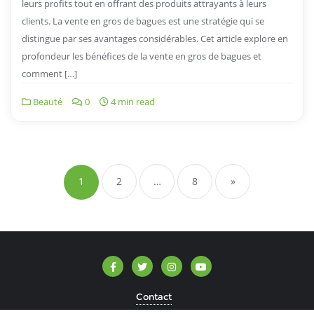
leurs profits tout en offrant des produits attrayants à leurs
clients. La vente en gros de bagues est une stratégie qui se
distingue par ses avantages considérables. Cet article explore en
profondeur les bénéfices de la vente en gros de bagues et
comment […]
Beauté
0
4 min read
Navigation
des
1
2
…
8
»
articles
Contact