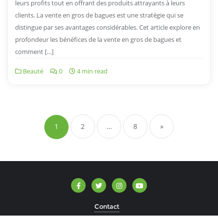
leurs profits tout en offrant des produits attrayants à leurs
clients. La vente en gros de bagues est une stratégie qui se
distingue par ses avantages considérables. Cet article explore en
profondeur les bénéfices de la vente en gros de bagues et
comment […]
Beauté
0
4 min read
Navigation
des
1
2
…
8
»
articles
Contact