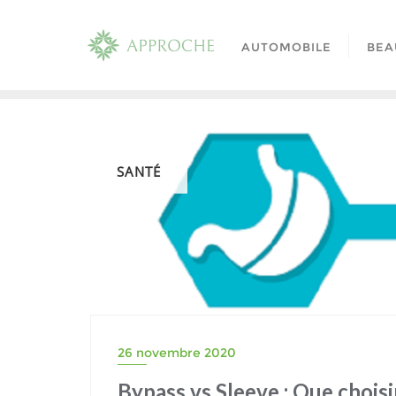
Skip
to
AUTOMOBILE
BEA
content
SANTÉ
26 novembre 2020
Bypass vs Sleeve : Que choisi